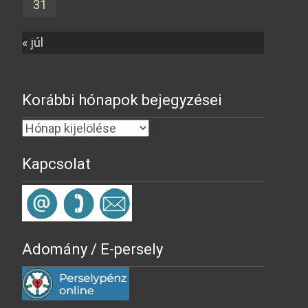
31
« júl
Korábbi hónapok bejegyzései
Kapcsolat
Adomány / E-persely