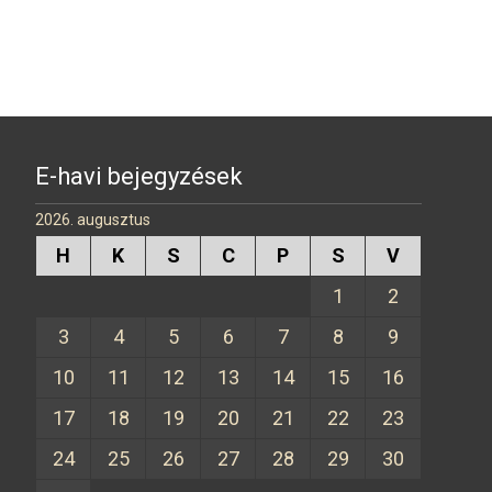
a
es
m
ce
se
ail
b
n
o
g
o
er
k
E-havi bejegyzések
2026. augusztus
H
K
S
C
P
S
V
1
2
3
4
5
6
7
8
9
10
11
12
13
14
15
16
17
18
19
20
21
22
23
24
25
26
27
28
29
30