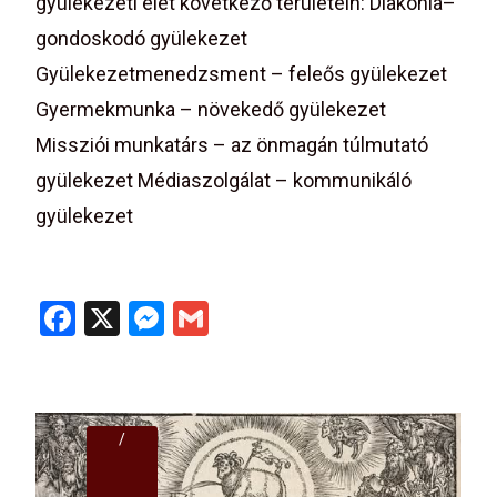
gyülekezeti élet következő területein: Diakónia–
gondoskodó gyülekezet
Gyülekezetmenedzsment – feleős gyülekezet
Gyermekmunka – növekedő gyülekezet
Missziói munkatárs – az önmagán túlmutató
gyülekezet Médiaszolgálat – kommunikáló
gyülekezet
Read More…
F
X
M
G
a
es
m
ce
se
ail
b
n
/
o
g
o
er