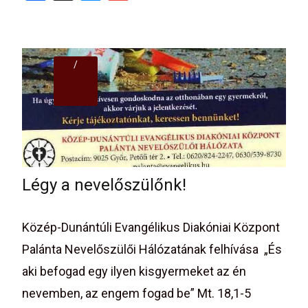
a
es
m
ce
se
ail
b
n
/
o
g
o
er
k
Légy a nevelőszülőnk!
Közép-Dunántúli Evangélikus Diakóniai Központ
Palánta Nevelőszülői Hálózatának felhívása „És
aki befogad egy ilyen kisgyermeket az én
nevemben, az engem fogad be” Mt. 18,1-5