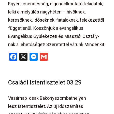
Egyéni csendesség, elgondolkodtató feladatok,
lelki elmélyülés nagyhéten – hívőknek,
keresőknek, időseknek, fiataloknak, felekezettől
függetlenül. Köszönjük a evangélikus
Evangélikus Gyülekezeti és Missziói Osztály-
nak a lehetőséget! Szeretettel várunk Mindenkit!
F
X
M
G
a
es
m
ce
se
ail
b
n
Családi Istentisztelet 03.29
o
g
o
er
Vasárnap csak Bakonyszombathelyen
k
lesz Istentisztelet. Az új időszámítás