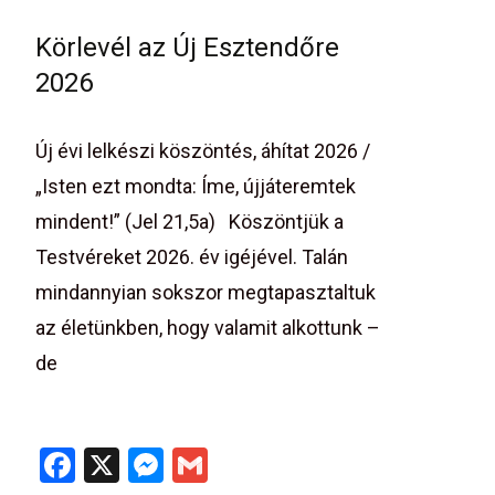
ce
se
ail
b
n
Körlevél az Új Esztendőre
o
g
2026
o
er
k
Új évi lelkészi köszöntés, áhítat 2026 /
„Isten ezt mondta: Íme, újjáteremtek
mindent!” (Jel 21,5a) Köszöntjük a
Testvéreket 2026. év igéjével. Talán
mindannyian sokszor megtapasztaltuk
az életünkben, hogy valamit alkottunk –
de
Read More…
F
X
M
G