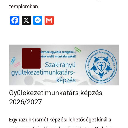
templomban
F
X
M
G
a
es
m
ce
se
ail
b
n
/
o
g
o
er
k
Gyülekezetimunkatárs képzés
2026/2027
Egyházunk ismét képzési lehetőséget kínál a