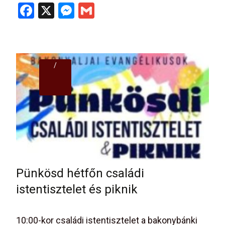
F
X
M
G
a
es
m
ce
se
ail
b
n
/
o
g
o
er
k
Pünkösd hétfőn családi
istentisztelet és piknik
10:00-kor családi istentisztelet a bakonybánki