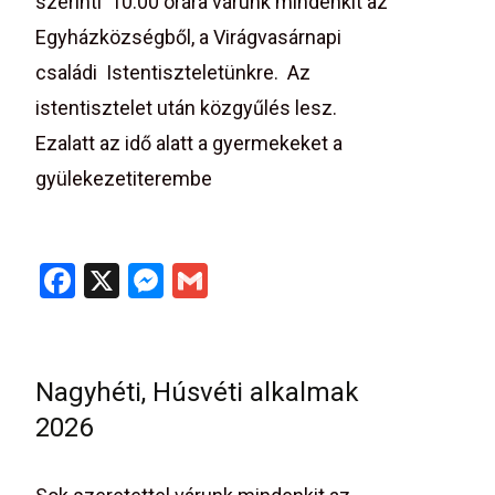
szerinti 10:00 órára várunk mindenkit az
Egyházközségből, a Virágvasárnapi
családi Istentiszteletünkre. Az
istentisztelet után közgyűlés lesz.
Ezalatt az idő alatt a gyermekeket a
gyülekezetiterembe
Read More…
F
X
M
G
a
es
m
ce
se
ail
b
n
Nagyhéti, Húsvéti alkalmak
o
g
2026
o
er
k