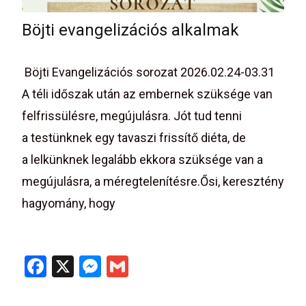
Böjti evangelizációs alkalmak
Böjti Evangelizációs sorozat 2026.02.24-03.31
A téli időszak után az embernek szüksége van
felfrissülésre, megújulásra. Jót tud tenni
a testünknek egy tavaszi frissítő diéta, de
a lelkünknek legalább ekkora szüksége van a
megújulásra, a méregtelenítésre.Ősi, keresztény
hagyomány, hogy
Read More…
F
X
M
G
a
es
m