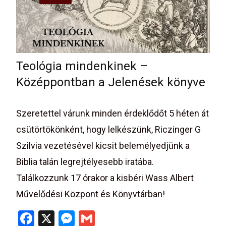
k
Teológia mindenkinek –
Középpontban a Jelenések könyve
Szeretettel várunk minden érdeklődőt 5 héten át
csütörtökönként, hogy lelkészünk, Riczinger G
Szilvia vezetésével kicsit belemélyedjünk a
Biblia talán legrejtélyesebb iratába.
Találkozzunk 17 órakor a kisbéri Wass Albert
Művelődési Központ és Könyvtárban!
F
X
M
G