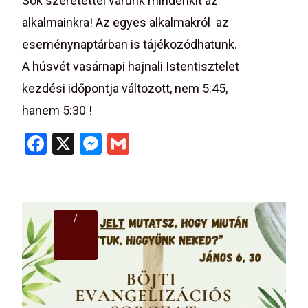
Sok szeretettel várunk mindenkit az
alkalmainkra! Az egyes alkalmakról az
eseménynaptárban is tájékozódhatunk.
A húsvét vasárnapi hajnali Istentisztelet
kezdési időpontja változott, nem 5:45,
hanem 5:30 !
F
X
M
G
a
es
m
ce
se
ail
b
n
/
o
g
o
er
k