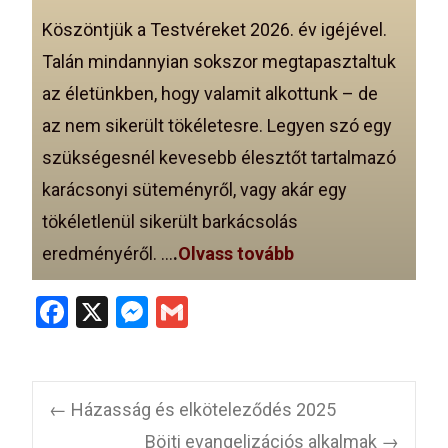
Köszöntjük a Testvéreket 2026. év igéjével.
Talán mindannyian sokszor megtapasztaltuk
az életünkben, hogy valamit alkottunk – de
az nem sikerült tökéletesre. Legyen szó egy
szükségesnél kevesebb élesztőt tartalmazó
karácsonyi süteményről, vagy akár egy
tökéletlenül sikerült barkácsolás
eredményéről. …
.
Olvass tovább
F
X
M
G
a
es
m
ce
se
ail
b
n
←
Házasság és elköteleződés 2025
o
g
Böjti evangelizációs alkalmak
→