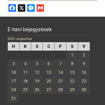
F
X
M
G
a
es
m
ce
se
ail
b
n
E-havi bejegyzések
o
g
2026. augusztus
o
er
H
K
S
C
P
S
V
k
1
2
3
4
5
6
7
8
9
10
11
12
13
14
15
16
17
18
19
20
21
22
23
24
25
26
27
28
29
30
31