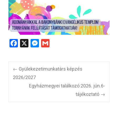
F
X
M
G
a
es
m
ce
se
ail
b
n
←
Gyülekezetimunkatárs képzés
o
g
2026/2027
o
er
Egyházmegyei találkozó 2026. jún.6-
k
tájékoztató
→