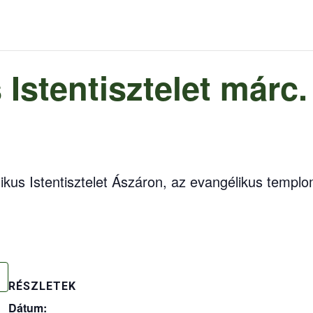
stentisztelet márc.
kus Istentisztelet Ászáron, az evangélikus templ
RÉSZLETEK
Dátum: