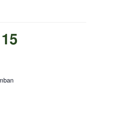
 15
omban