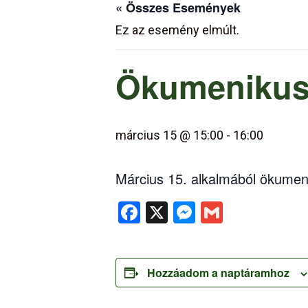
« Összes Események
Ez az esemény elmúlt.
Ökumenikus I
március 15 @ 15:00
-
16:00
Március 15. alkalmából ökumeni
Facebook
X
Messenger
Gmail
Hozzáadom a naptáramhoz