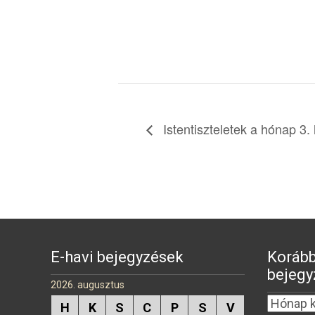
Istentiszteletek a hónap 3.
E-havi bejegyzések
Korább
bejegy
2026. augusztus
H
K
S
C
P
S
V