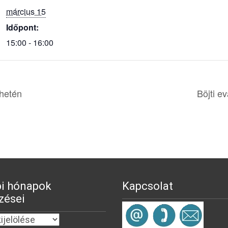
március 15
Időpont:
15:00 - 16:00
 hetén
Böjti e
i hónapok
Kapcsolat
zései