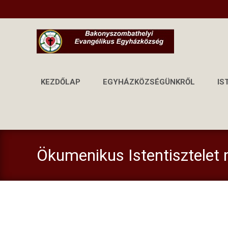
KEZDŐLAP
EGYHÁZKÖZSÉGÜNKRŐL
IS
Ökumenikus Istentisztelet