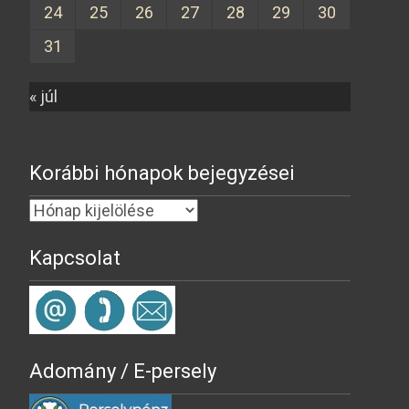
24
25
26
27
28
29
30
31
« júl
Korábbi hónapok bejegyzései
Kapcsolat
Adomány / E-persely