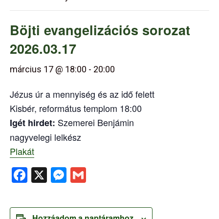
Böjti evangelizációs sorozat
2026.03.17
március 17 @ 18:00
-
20:00
Jézus úr a mennyiség és az idő felett
Kisbér, református templom 18:00
Szemerei Benjámin
Igét hirdet:
nagyvelegi lelkész
Plakát
Facebook
X
Messenger
Gmail
Hozzáadom a naptáramhoz