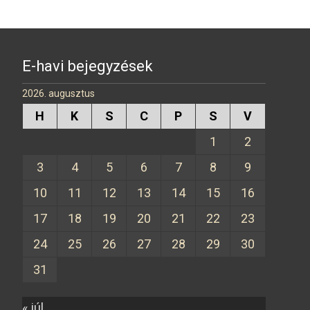
b
n
o
g
o
er
k
E-havi bejegyzések
2026. augusztus
H
K
S
C
P
S
V
1
2
3
4
5
6
7
8
9
10
11
12
13
14
15
16
17
18
19
20
21
22
23
24
25
26
27
28
29
30
31
« júl