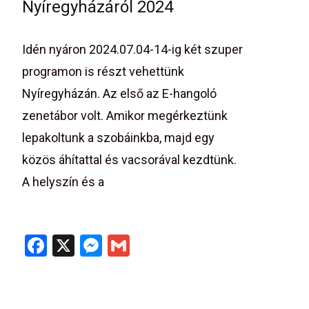
Nyíregyházáról 2024
Idén nyáron 2024.07.04-14-ig két szuper
programon is részt vehettünk
Nyíregyházán. Az első az E-hangoló
zenetábor volt. Amikor megérkeztünk
lepakoltunk a szobáinkba, majd egy
közös áhítattal és vacsorával kezdtünk.
A helyszín és a
Read More…
F
X
M
G
a
es
m
ce
se
ail