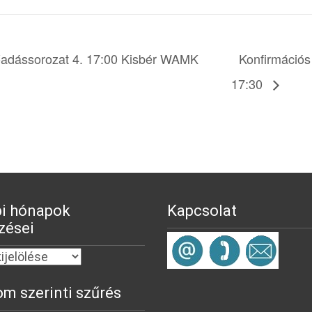
őadássorozat 4. 17:00 Kisbér WAMK
Konfirmációs 
17:30
i hónapok
Kapcsolat
zései
om szerinti szűrés