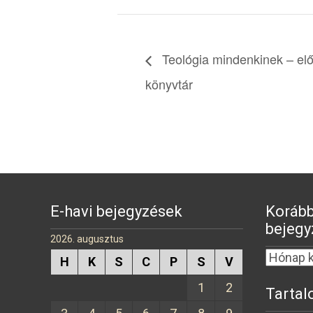
Teológia mindenkinek – el
könyvtár
E-havi bejegyzések
Korább
bejegy
2026. augusztus
H
K
S
C
P
S
V
1
2
Tartal