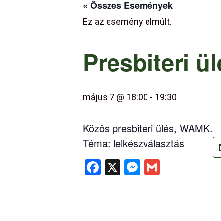
« Összes Események
Ez az esemény elmúlt.
Presbiteri ü
május 7 @ 18:00
-
19:30
Közös presbiteri ülés, WAMK.
Téma: lelkészválasztás
Facebook
X
Messenger
Gmail