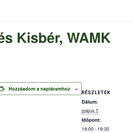
lés Kisbér, WAMK
Hozzáadom a naptáramhoz
RÉSZLETEK
Dátum:
május 7
Időpont:
18:00 - 19:30