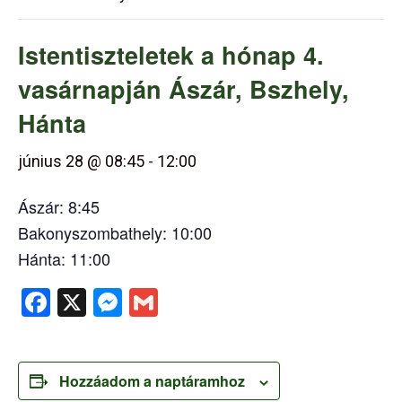
Istentiszteletek a hónap 4.
vasárnapján Ászár, Bszhely,
Hánta
június 28 @ 08:45
-
12:00
Ászár: 8:45
Bakonyszombathely: 10:00
Hánta: 11:00
Facebook
X
Messenger
Gmail
Hozzáadom a naptáramhoz