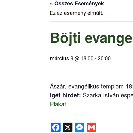
« Összes Események
Ez az esemény elmúlt.
Böjti evange
március 3 @ 18:00
-
20:00
Ászár, evangélikus templom 18
Igét hirdet:
Szarka István esp
Plakát
Facebook
X
Messenger
Gmail