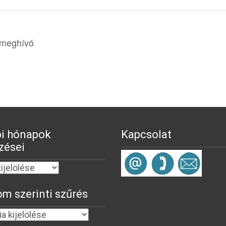
 meghívó
i hónapok
Kapcsolat
zései
om szerinti szűrés