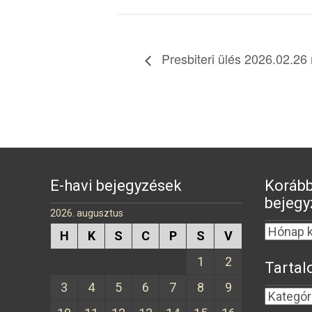
Presbiteri ülés 2026.02.26
E-havi bejegyzések
Korább
bejegy
2026. augusztus
H
K
S
C
P
S
V
1
2
Tartal
3
4
5
6
7
8
9