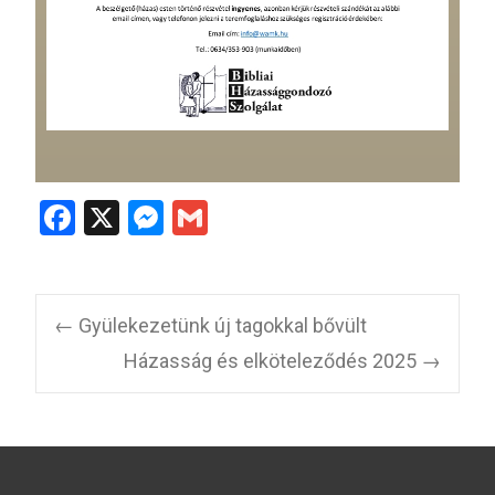
F
X
M
G
a
es
m
ce
se
ail
b
n
←
Gyülekezetünk új tagokkal bővült
o
g
Házasság és elköteleződés 2025
→
o
er
k