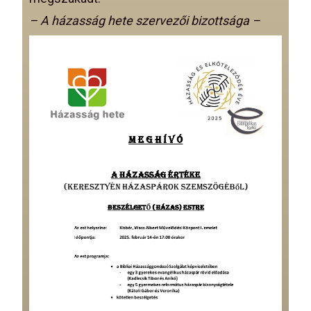
– A házasság hete szervezői bizottsága –